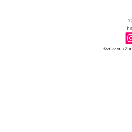
s
he
©2022 von Zan